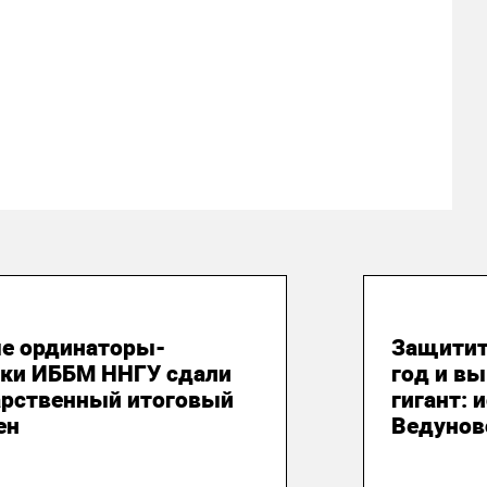
юня 2026
18 июня
е ординаторы-
Защитит
ики ИББМ ННГУ сдали
год и вы
арственный итоговый
гигант: 
ен
Ведунов