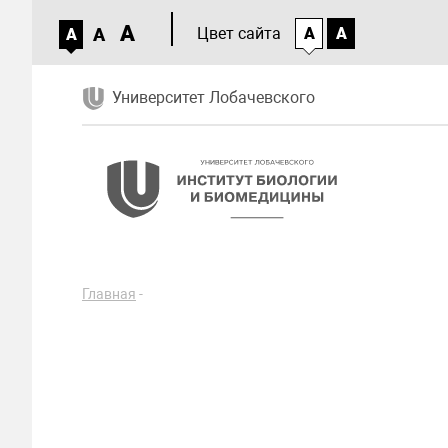
A
A
Цвет сайта
A
A
A
Университет Лобачевского
Главная
-