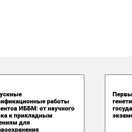
 июня 2026
20 и
ускные
Первы
лификационные работы
генет
ентов ИББМ: от научного
госуд
ска к прикладным
экзам
ениям для
авоохранения