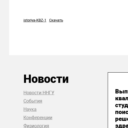
istoriya-KBZ-1
Скачать
Новости
26
Вып
Новости ННГУ
ква
События
студ
Наука
пои
Конференции
реш
здр
Физиология