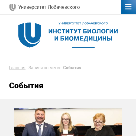
Университет Лобачевского
Главная
-
Записи по метке:
События
События