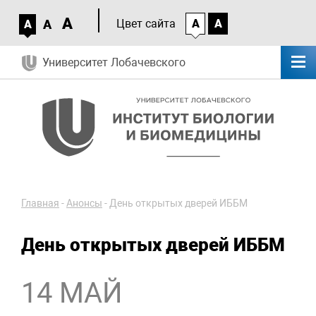
A
A
Цвет сайта
A
A
A
Университет Лобачевского
Главная
-
Анонсы
-
День открытых дверей ИББМ
День открытых дверей ИББМ
14 МАЙ