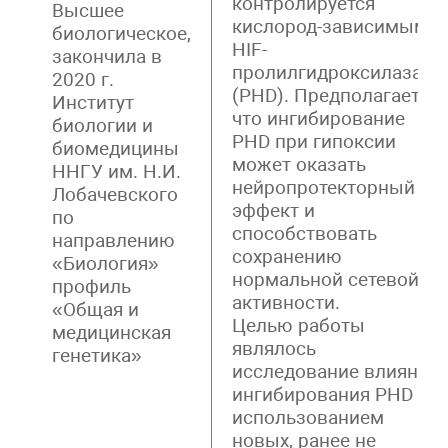
контролируется
Высшее
кислород-зависимыми
биологическое,
HIF-
закончила в
пролилгидроксилазами
2020 г.
(PHD). Предполагается,
Институт
что ингибирование
биологии и
PHD при гипоксии
биомедицины
может оказать
ННГУ им. Н.И.
нейропротекторный
Лобачевского
эффект и
по
способствовать
направлению
сохранению
«Биология»
нормальной сетевой
профиль
активности.
«Общая и
Целью работы
медицинская
являлось
генетика»
исследование влияния
ингибирования PHD с
использованием
новых, ранее не