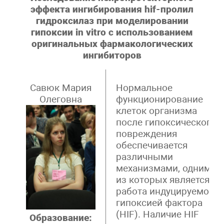
эффекта ингибирования hif-пролил
гидроксилаз при моделировании
гипоксии in vitro с использованием
оригинальных фармакологических
ингибиторов
Савюк Мария
Нормальное
Олеговна
функционирование
клеток организма
после гипоксического
повреждения
обеспечивается
различными
механизмами, одним
из которых является
работа индуцируемого
гипоксией фактора
(HIF). Наличие HIF
Образование: