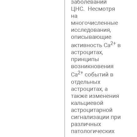
заболеваний
ЦНС. Несмотря
на
многочисленные
исследования,
описывающие
2+
активность Ca
в
астроцитах,
принципы
возникновения
2+
Ca
событий в
отдельных
астроцитах, а
также изменения
кальциевой
астроцитарной
сигнализации при
различных
патологических