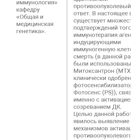
иммунология»
противоопухолевый
кафедру
ответ. В настоящее вр
«Общая и
существует множество
медицинская
подтверждений того, ч
генетика».
иммунотерапия агентам
индуцирующими
иммуногенную клеточ
смерть (в данной рабо
были использованы
Митоксантрон (MTX) и
клинически одобренны
фотосенсибилизатор
Фотосенс (PS)), связан
именно с активацией и
созреванием ДК.
Целью данной работы
явилось выявление
механизмов активации
противоопухолевого