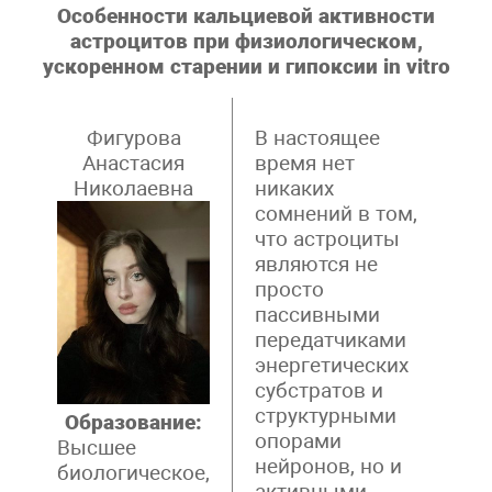
Особенности кальциевой активности
астроцитов при физиологическом,
ускоренном старении и гипоксии in vitro
Фигурова
В настоящее
Анастасия
время нет
Николаевна
никаких
сомнений в том,
что астроциты
являются не
просто
пассивными
передатчиками
энергетических
субстратов и
структурными
Образование:
опорами
Высшее
нейронов, но и
биологическое,
активными