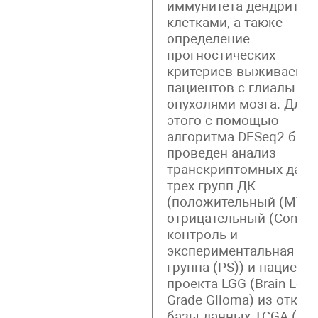
иммунитета дендритн
клетками, а также
определение
прогностических
критериев выживаемо
пациентов с глиальны
опухолями мозга. Для
этого с помощью
алгоритма DESeq2 был
проведен анализ
транскриптомных дан
трех групп ДК
(положительный (MTX)
отрицательный (Control
контроль и
экспериментальная
группа (PS)) и пациент
проекта LGG (Brain Low
Grade Glioma) из откры
базы данных TCGA (Th