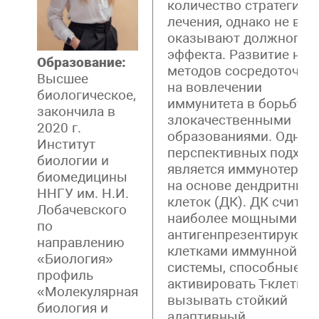
количество стратегий
лечения, однако не все
оказывают должного
эффекта. Развитие нов
Образование:
методов сосредоточен
Высшее
на вовлечении
биологическое,
иммунитета в борьбу с
закончила в
злокачественными
2020 г.
образованиями. Одним
Институт
перспективных подход
биологии и
является иммунотерап
биомедицины
на основе дендритных
ННГУ им. Н.И.
клеток (ДК). ДК считаю
Лобачевского
наиболее мощными
по
антигенпрезентирующ
направлению
клетками иммунной
«Биология»
системы, способные
профиль
активировать Т-клетки 
«Молекулярная
вызывать стойкий
биология и
адаптивный