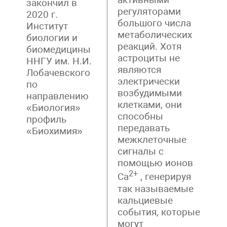
закончил в
регуляторами
2020 г.
большого числа
Институт
метаболических
биологии и
реакций. Хотя
биомедицины
астроциты не
ННГУ им. Н.И.
являются
Лобачевского
электрически
по
возбудимыми
направлению
клетками, они
«Биология»
способны
профиль
передавать
«Биохимия»
межклеточные
сигналы с
помощью ионов
2+
Ca
, генерируя
так называемые
кальциевые
события, которые
могут