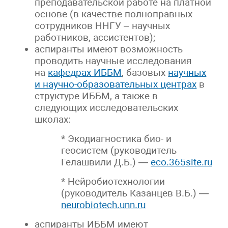
преподавательской работе на платной
основе (в качестве полноправных
сотрудников ННГУ – научных
работников, ассистентов);
аспиранты имеют возможность
проводить научные исследования
на
кафедрах ИББМ
, базовых
научных
и научно-образовательных центрах
в
структуре ИББМ, а также в
следующих исследовательских
школах:
* Экодиагностика био- и
геосистем (руководитель
Гелашвили Д.Б.) —
eco.365site.ru
* Нейробиотехнологии
(руководитель Казанцев В.Б.) —
neurobiotech.unn.ru
аспиранты ИББМ имеют