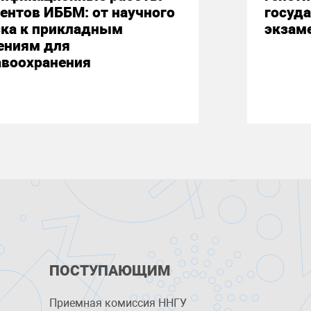
ентов ИББМ: от научного
госуд
ска к прикладным
экзам
ениям для
авоохранения
ПОСТУПАЮЩИМ
Приемная комиссия ННГУ