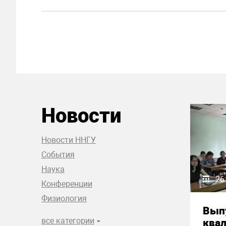
Новости
Новости ННГУ
События
Наука
26
Конференции
Физиология
Вып
все категории
ква