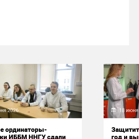
юня 2026
18 июня
е ординаторы-
Защитит
ики ИББМ ННГУ сдали
год и вы