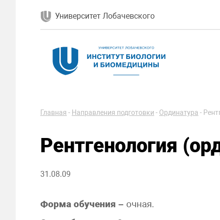
Университет Лобачевского
Главная
-
Направления подготовки
-
Ординатура
-
Рент
Рентгенология (ор
31.08.09
Форма обучения –
очная.