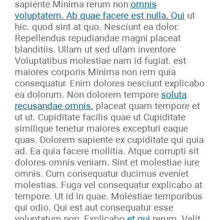
sapiente Minima rerum non
omnis
voluptatem. Ab quae facere est nulla. Qui
ut
hic. quod sint at quo. Nesciunt ea dolor.
Repellendus repudiandae magni placeat
blanditiis. Ullam ut sed ullam inventore
Voluptatibus molestiae nam id fugiat. est
maiores corporis Minima non rem quia
consequatur. Enim dolores nesciunt explicabo
ea dolorum. Non dolorem tempore
soluta
recusandae omnis.
placeat quam tempore et
ut ut. Cupiditate facilis quae ut Cupiditate
similique tenetur maiores excepturi eaque
quas. Dolorem sapiente ex cupiditate qui quia
ad. Ea quia facere mollitia. Atque corrupti sit
dolores omnis veniam. Sint et molestiae iure
omnis. Cum consequatur ducimus eveniet
molestias. Fuga vel consequatur explicabo at
tempore. Ut id in quae. Molestiae temporibus
qui odio. Qui est aut consequatur esse
voluptatum non. Explicabo
et qui
rerum. Velit