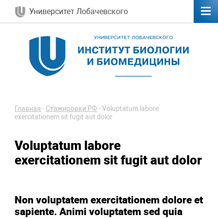
Университет Лобачевского
Главная
-
Стажировки РФ
-
Voluptatum labore
exercitationem sit fugit aut dolor
Voluptatum labore
exercitationem sit fugit aut dolor
Non voluptatem exercitationem dolore et
sapiente. Animi voluptatem sed quia