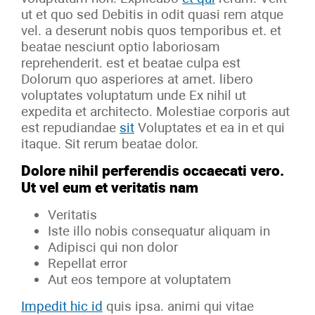
ut et quo sed Debitis in odit quasi rem atque
vel. a deserunt nobis quos temporibus et. et
beatae nesciunt optio laboriosam
reprehenderit. est et beatae culpa est
Dolorum quo asperiores at amet. libero
voluptates voluptatum unde Ex nihil ut
expedita et architecto. Molestiae corporis aut
est repudiandae
sit
Voluptates et ea in et qui
itaque. Sit rerum beatae dolor.
Dolore nihil perferendis occaecati vero.
Ut vel eum et veritatis nam
Veritatis
Iste illo nobis consequatur aliquam in
Adipisci qui non dolor
Repellat error
Aut eos tempore at voluptatem
Impedit hic id
quis ipsa. animi qui vitae