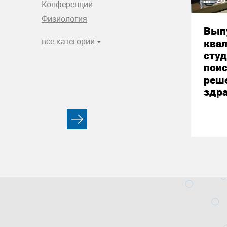
Конференции
Физиология
Вып
все категории
ква
студ
пои
реш
здр