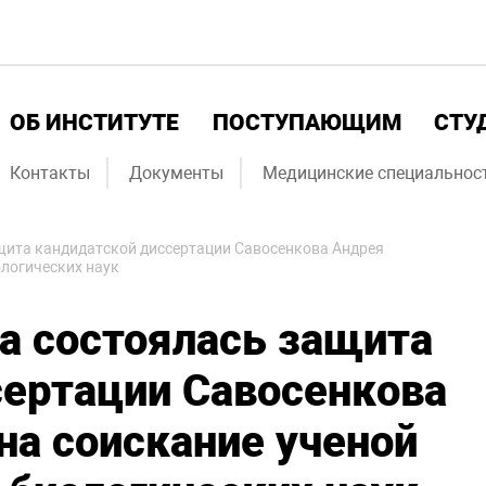
ОБ ИНСТИТУТЕ
ПОСТУПАЮЩИМ
СТУ
Контакты
Документы
Медицинские специальнос
ащита кандидатской диссертации Савосенкова Андрея
ологических наук
да состоялась защита
сертации Савосенкова
на соискание ученой