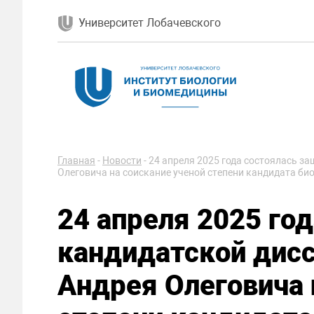
Университет Лобачевского
Главная
-
Новости
-
24 апреля 2025 года состоялась з
Олеговича на соискание ученой степени кандидата би
24 апреля 2025 го
кандидатской дис
Андрея Олеговича 