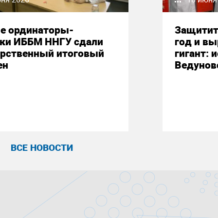
е ординаторы-
Защитит
ики ИББМ ННГУ сдали
год и вы
арственный итоговый
гигант: 
ен
Ведунов
ВСЕ НОВОСТИ