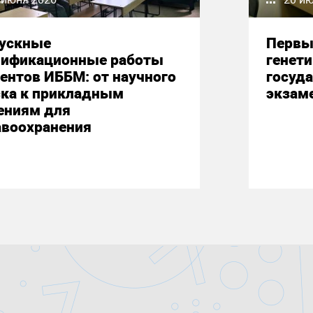
ускные
Первы
лификационные работы
генет
ентов ИББМ: от научного
госуд
ска к прикладным
экзам
ениям для
авоохранения