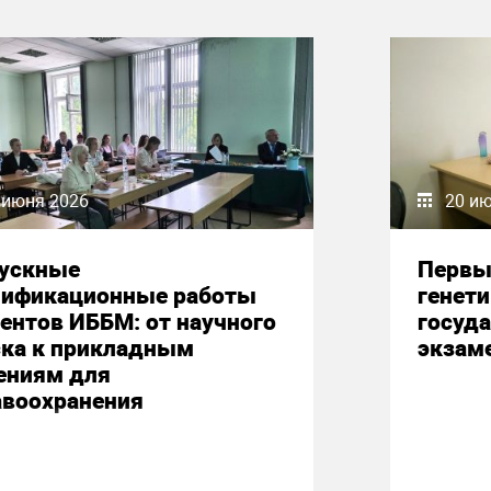
 июня 2026
20 и
ускные
Первы
лификационные работы
генет
ентов ИББМ: от научного
госуд
ска к прикладным
экзам
ениям для
авоохранения