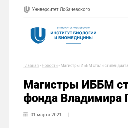
Университет Лобачевского
Главная
-
Новости
-
Магистры ИББМ стали стипендиат
Магистры ИББМ ст
фонда Владимира 
01 марта 2021