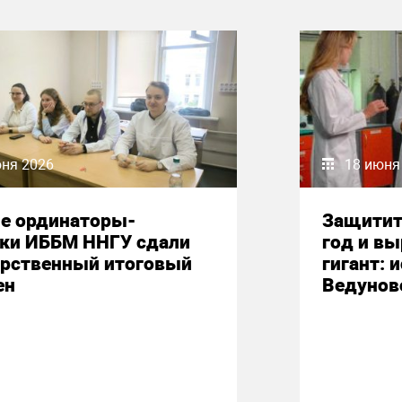
юня 2026
18 июня
е ординаторы-
Защитит
ики ИББМ ННГУ сдали
год и вы
арственный итоговый
гигант: 
ен
Ведунов