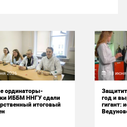
юня 2026
18 июня
е ординаторы-
Защитит
ики ИББМ ННГУ сдали
год и вы
арственный итоговый
гигант: 
ен
Ведунов