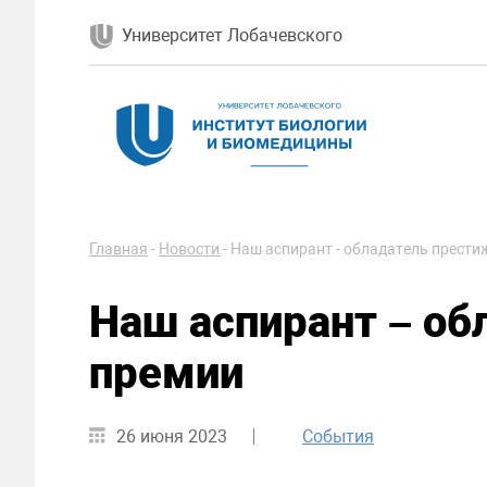
Университет Лобачевского
Главная
-
Новости
-
Наш аспирант - обладатель прести
Наш аспирант – об
премии
26 июня 2023
События