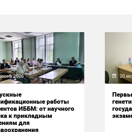
 июня 2026
20 и
ускные
Первы
лификационные работы
генет
ентов ИББМ: от научного
госуд
ска к прикладным
экзам
ениям для
авоохранения