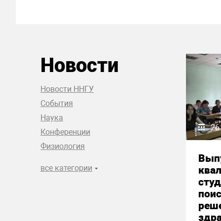
Новости
Новости ННГУ
События
Наука
26
Конференции
Физиология
Вып
все категории
ква
студ
пои
реш
здр