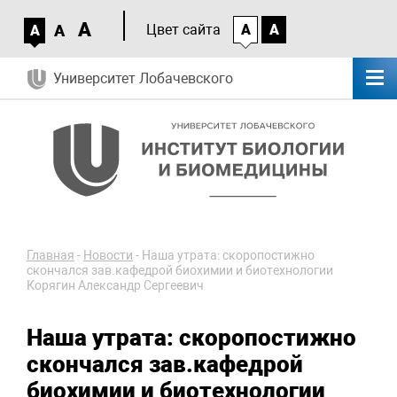
A
A
Цвет сайта
A
A
A
Университет Лобачевского
Главная
-
Новости
-
Наша утрата: скоропостижно
скончался зав.кафедрой биохимии и биотехнологии
Корягин Александр Сергеевич
Наша утрата: скоропостижно
скончался зав.кафедрой
биохимии и биотехнологии