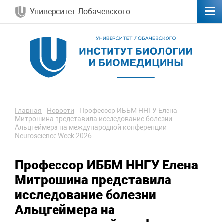
Университет Лобачевского
Главная
-
Новости
-
Профессор ИББМ ННГУ Елена
Митрошина представила исследование болезни
Альцгеймера на международной конференции
Neuroscience Week 2026
Профессор ИББМ ННГУ Елена
Митрошина представила
исследование болезни
Альцгеймера на