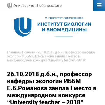
Университет Лобачевского
Главная
-
Новости
-
26.10.2018 д.б.н., профессор кафедры
экологии ИББМ Е.Б.Романова заняла I место в
международном конкурсе "University teacher - 2018"
26.10.2018 д.б.н., профессор
кафедры экологии ИББМ
Е.Б.Романова заняла I место в
международном конкурсе
“University teacher – 2018”