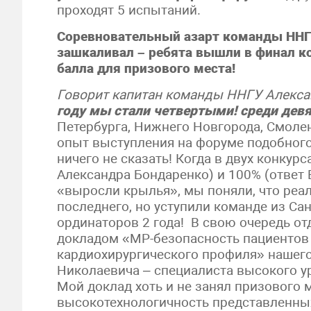
проходят 5 испытаний.
Соревновательный азарт команды ННГУ
зашкаливал – ребята вышли в финал ко
балла для призового места!
Говорит капитан команды ННГУ Алексан
году мы стали четвертыми! среди дев
Петербурга, Нижнего Новгорода, Смоле
опыт выступления на форуме подобного 
ничего не сказать! Когда в двух конкур
Александра Бондаренко) и 100% (ответ 
«выросли крылья», мы поняли, что реа
последнего, но уступили команде из Сан
ординаторов 2 года! В свою очередь от
докладом «МР-безопасность пациентов
кардиохирургического профиля» нашего
Николаевича – специалиста высокого ур
Мой доклад хоть и не занял призового м
высокотехнологичность представленных