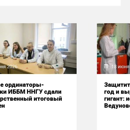
юня 2026
18 июня
е ординаторы-
Защитит
ики ИББМ ННГУ сдали
год и вы
арственный итоговый
гигант: 
ен
Ведунов