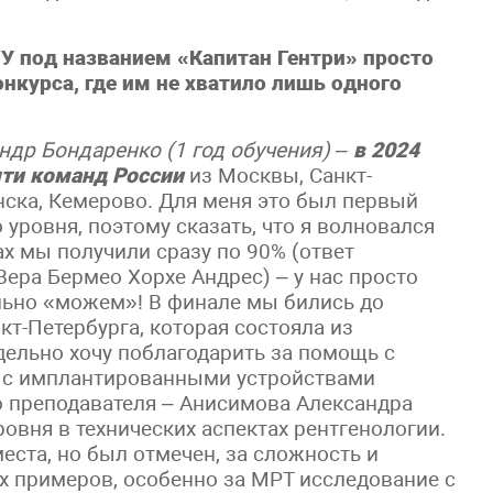
 под названием «Капитан Гентри» просто
нкурса, где им не хватило лишь одного
др Бондаренко (1 год обучения)
–
в 2024
яти команд России
из Москвы, Санкт-
нска, Кемерово. Для меня это был первый
уровня, поэтому сказать, что я волновался
сах мы получили сразу по 90% (ответ
Вера Бермео Хорхе Андрес) – у нас просто
льно «можем»! В финале мы бились до
кт-Петербурга, которая состояла из
дельно хочу поблагодарить за помощь с
 с имплантированными устройствами
 преподавателя – Анисимова Александра
овня в технических аспектах рентгенологии.
еста, но был отмечен, за сложность и
 примеров, особенно за МРТ исследование с