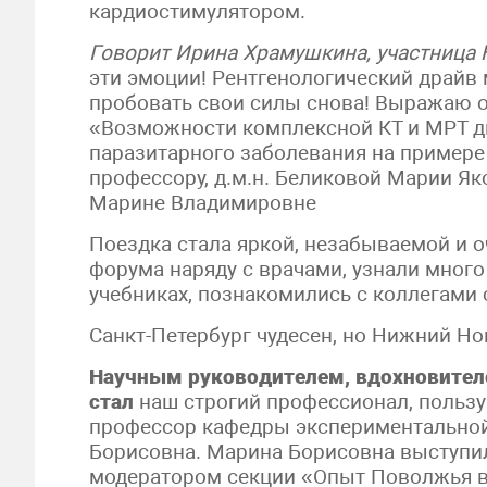
кардиостимулятором.
Говорит Ирина Храмушкина, участница 
эти эмоции! Рентгенологический драйв 
пробовать свои силы снова! Выражаю 
«Возможности комплексной КТ и МРТ 
паразитарного заболевания на пример
профессору, д.м.н. Беликовой Марии Як
Марине Владимировне
Поездка стала яркой, незабываемой и о
форума наряду с врачами, узнали много
учебниках, познакомились с коллегами 
Санкт-Петербург чудесен, но Нижний Но
Научным руководителем, вдохновителе
стал
наш строгий профессионал, польз
профессор кафедры экспериментальной
Борисовна. Марина Борисовна выступил
модератором секции «Опыт Поволжья в 