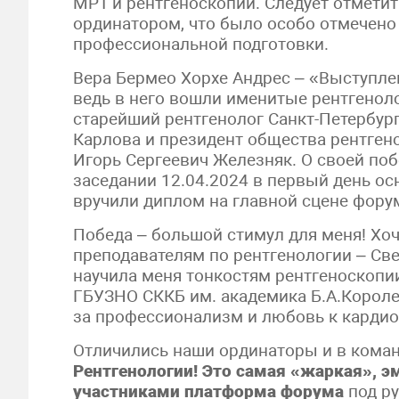
МРТ и рентгеноскопии. Следует отмети
ординатором, что было особо отмечено
профессиональной подготовки.
Вера Бермео Хорхе Андрес – «Выступл
ведь в него вошли именитые рентгеноло
старейший рентгенолог Санкт-Петербур
Карлова и президент общества рентгено
Игорь Сергеевич Железняк. О своей поб
заседании 12.04.2024 в первый день ос
вручили диплом на главной сцене форум
Победа – большой стимул для меня! Хо
преподавателям по рентгенологии – Св
научила меня тонкостям рентгеноскопи
ГБУЗНО СККБ им. академика Б.А.Королев
за профессионализм и любовь к карди
Отличились наши ординаторы и в кома
Рентгенологии! Это самая «жаркая»,
участниками платформа форума
под р