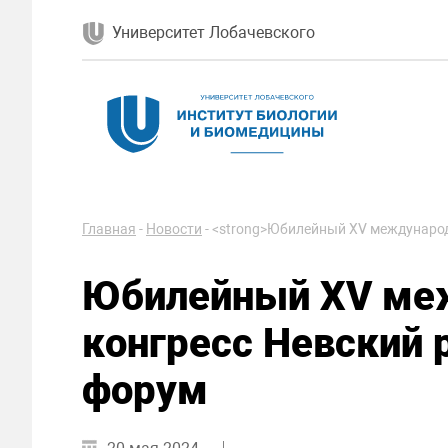
Университет Лобачевского
Главная
-
Новости
-
<strong>Юбилейный XV международ
Юбилейный XV ме
конгресс Невский 
форум