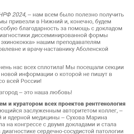
НРФ 2024,
– нам всем было полезно получить
мы привезли в Нижний и, конечно, будем
особую благодарность за помощь с докладом
диагностики диссеминированной формы
е эхинококка» нашим преподавателям
овлевне и врачу-наставнику Аболенской
чень нас всех сплотила! Мы посещали секции
 новой информации о которой не пишут в
со всей России!
вгород – это наша любовь!
м и куратором всех проектов рентгенология
ующийся заслуженным авторитетом коллег, –
 и ядерной медицины – Сухова Марина
а на конгрессе с двумя докладами и стала
диагностике сердечно-сосудистой патологии