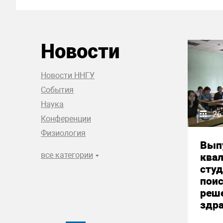
Новости
Новости ННГУ
События
Наука
26
Конференции
Физиология
Вып
все категории
ква
студ
пои
реш
здр