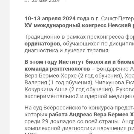
20 мая 2024
10-13 апреля 2024 года
в г. Санкт-Пет
XV
международный конгресс Невский 
Традиционно в рамках преконгресса фо
ординаторов
, обучающихся по дисцип
диагностика и лучевая терапия.
В этом году Институт биологии и био
команда рентгенологов –
Бондаренко Ал
Вера Бермео Хорхе (2 год обучения), Хр
Валерия (1 год обучения), Чивкунова Ек
Кокуркина Анна (2 год обучения). Руко
экспериментальной и ядерной медицины
На суд Всероссийского конкурса предст
которых
работа Андреас Вера Бермео Х
среди 29 докладов со всей страны. Ан
комплексной диагностики нарушения р