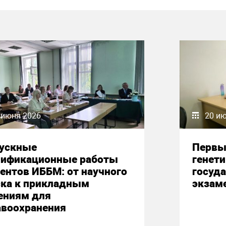
 июня 2026
20 и
ускные
Первы
лификационные работы
генет
ентов ИББМ: от научного
госуд
ска к прикладным
экзам
ениям для
авоохранения