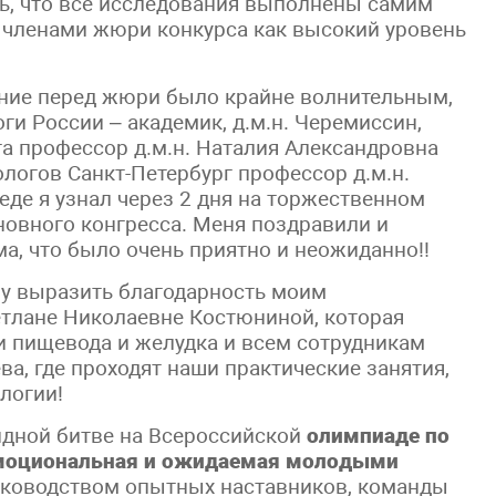
ть, что все исследования выполнены самим
 членами жюри конкурса как высокий уровень
ение перед жюри было крайне волнительным,
ги России – академик, д.м.н. Черемиссин,
га профессор д.м.н. Наталия Александровна
логов Санкт-Петербург профессор д.м.н.
еде я узнал через 2 дня на торжественном
новного конгресса. Меня поздравили и
а, что было очень приятно и неожиданно!!
чу выразить благодарность моим
етлане Николаевне Костюниной, которая
и пищевода и желудка и всем сотрудникам
а, где проходят наши практические занятия,
ологии!
ндной битве на Всероссийской
олимпиаде по
 эмоциональная и ожидаемая молодыми
уководством опытных наставников, команды