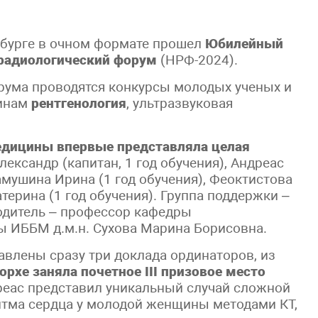
ербурге в очном формате прошел
Юбилейный
радиологический форум
(НРФ-2024).
рума проводятся конкурсы молодых ученых и
линам
рентгенология
, ультразвуковая
медицины впервые представляла целая
ександр (капитан, 1 год обучения), Андреас
амушина Ирина (1 год обучения), Феоктистова
атерина (1 год обучения). Группа поддержки –
водитель – профессор кафедры
 ИББМ д.м.н. Сухова Марина Борисовна.
авлены сразу три доклада ординаторов, из
орхе заняла почетное
III
призовое
место
дреас представил уникальный случай сложной
итма сердца у молодой женщины методами КТ,