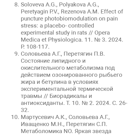
Soloveva A.G., Polyakova A.G.,
Peretyagin P.V., Rezenova A.M. Effect of
puncture photobiomodulation on pain
stress: a placebo- controlled
experimental study in rats // Opera
Medica et Physiologica. 11. № 3. 2024.
P. 108-117.
Соловьева А.Г., Перетягин П.В.
Состояние липидного и
окислительного метаболизма под
действием озонированного рыбьего
жира и бетулина в условиях
экспериментальной термической
травмы // Биорадикалы и
антиоксиданты. Т. 10. № 2. 2024. С. 26-
32.
Мартусевич А.К., Соловьева А.Г.,
Иващенко М.Н., Перетягин С.П.
Метаболомика NO. Яркая звезда