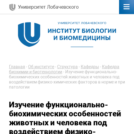
Университет Лобачевского
Главная
-
Об институте
-
Структура
-
Кафедры
-
Кафедра
биохимии и биотехнологии
-
Изучение функционально-
биохимических особенностей животных и человека под
воздействием физико-химических факторов в норме и при
патологии
Изучение функционально-
биохимических особенностей
животных и человека под
воздействием физико-