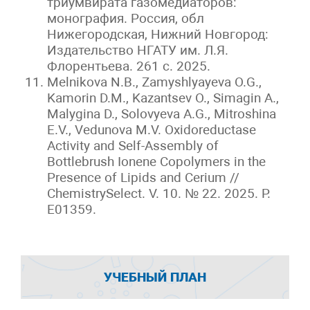
триумвирата газомедиаторов:
монография. Россия, обл
Нижегородская, Нижний Новгород:
Издательство НГАТУ им. Л.Я.
Флорентьева. 261 с. 2025.
Melnikova N.B., Zamyshlyayeva O.G.,
Kamorin D.M., Kazantsev O., Simagin A.,
Malygina D., Solovyeva A.G., Mitroshina
E.V., Vedunova M.V. Oxidoreductase
Activity and Self-Assembly of
Bottlebrush Ionene Copolymers in the
Presence of Lipids and Cerium //
ChemistrySelect. V. 10. № 22. 2025. P.
E01359.
УЧЕБНЫЙ ПЛАН