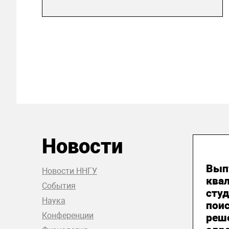
Новости
26
Вып
Новости ННГУ
ква
События
студ
Наука
пои
Конференции
реш