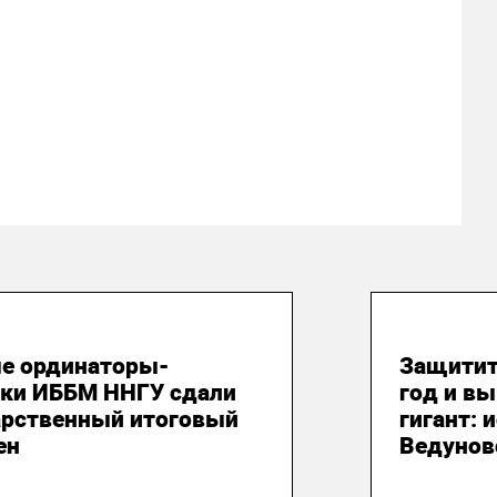
юня 2026
18 июня
е ординаторы-
Защитит
ики ИББМ ННГУ сдали
год и вы
арственный итоговый
гигант: 
ен
Ведунов