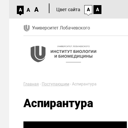
A
A
Цвет сайта
A
A
A
Университет Лобачевского
Главная
-
Поступающим
-
Аспирантура
Аспирантура