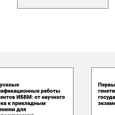
 июня 2026
20 и
ускные
Первы
лификационные работы
генет
ентов ИББМ: от научного
госуд
ска к прикладным
экзам
ениям для