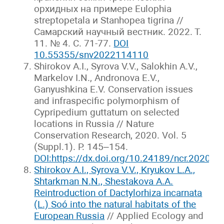
орхидных на примере Eulophia
streptopetala и Stanhopea tigrina //
Самарский научный вестник. 2022. Т.
11. № 4. С. 71-77.
DOI
10.55355/snv2022114110
Shirokov A.I., Syrova V.V., Salokhin A.V.,
Markelov I.N., Andronova E.V.,
Ganyushkina E.V. Conservation issues
and infraspecific polymorphism of
Cypripedium guttatum on selected
locations in Russia // Nature
Conservation Research, 2020. Vol. 5
(Suppl.1). P. 145–154.
DOI:https://dx.doi.org/10.24189/ncr.2020.0
Shirokov A.I., Syrova V.V., Kryukov L.A.,
Shtarkman N.N., Shestakova A.A.
Reintroduction of Dactylorhiza incarnata
(L.) Soó into the natural habitats of the
European Russia
// Applied Ecology and