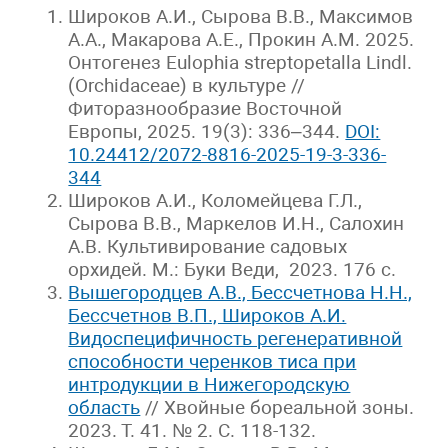
Широков А.И., Сырова В.В., Максимов
А.А., Макарова А.Е., Прокин А.М. 2025.
Онтогенез Eulophia streptopetalla Lindl.
(Orchidaceae) в культуре //
Фиторазнообразие Восточной
Европы, 2025. 19(3): 336–344.
DOI:
10.24412/2072-8816-2025-19-3-336-
344
Широков А.И., Коломейцева Г.Л.,
Сырова В.В., Маркелов И.Н., Салохин
А.В. Культивирование садовых
орхидей. М.: Буки Веди, 2023. 176 с.
Вышегородцев А.В., Бессчетнова Н.Н.,
Бессчетнов В.П., Широков А.И.
Видоспецифичность регенеративной
способности черенков тиса при
интродукции в Нижегородскую
область
// Хвойные бореальной зоны.
2023. Т. 41. № 2. С. 118-132.