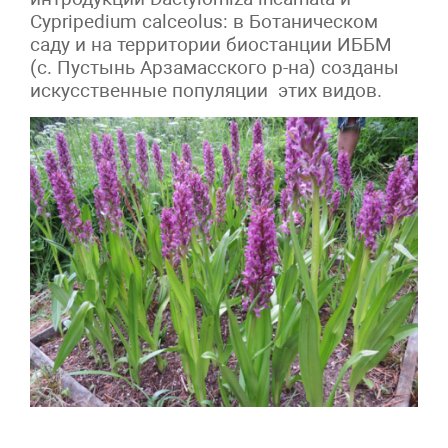
Cypripedium calceolus: в Ботаническом
саду и на территории биостанции ИББМ
(с. Пустынь Арзамасского р-на) созданы
искусственные популяции этих видов.