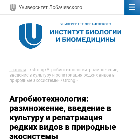
Университет Лобачевского
Главная
-
<strong>Агробиотехнология: размножение,
введение в культуру и репатриация редких видов в
природные экосистемы</strong>
Агробиотехнология:
размножение, введение в
культуру и репатриация
редких видов в природные
экосистемы