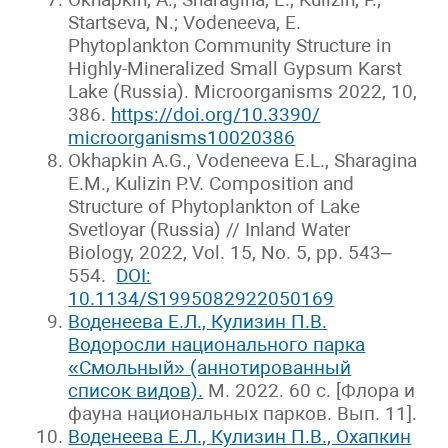
Startseva, N.; Vodeneeva, E.
Phytoplankton Community Structure in
Highly-Mineralized Small Gypsum Karst
Lake (Russia). Microorganisms 2022, 10,
386.
https://doi.org/10.3390/
microorganisms10020386
Okhapkin A.G., Vodeneeva E.L., Sharagina
E.M., Kulizin P.V. Composition and
Structure of Phytoplankton of Lake
Svetloyar (Russia) // Inland Water
Biology, 2022, Vol. 15, No. 5, pp. 543–
554.
DOI:
10.1134/S1995082922050169
Воденеева Е.Л., Кулизин П.В.
Водоросли национального парка
«Смольный» (аннотированный
список видов).
М. 2022. 60 с. [Флора и
фауна национальных парков. Вып. 11].
Воденеева Е.Л., Кулизин П.В., Охапкин