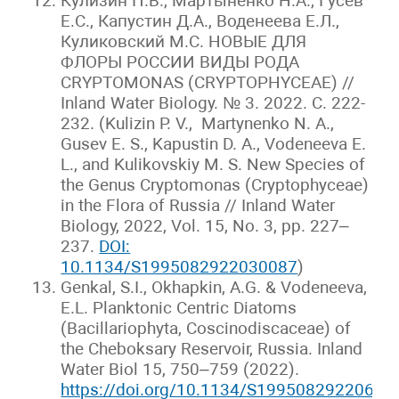
Кулизин П.В., Мартыненко Н.А., Гусев
Е.С., Капустин Д.А., Воденеева Е.Л.,
Куликовский М.С. НОВЫЕ ДЛЯ
ФЛОРЫ РОССИИ ВИДЫ РОДА
CRYPTOMONAS (CRYPTOPHYCEAE) //
Inland Water Biology. № 3. 2022. С. 222-
232. (Kulizin P. V., Martynenko N. A.,
Gusev E. S., Kapustin D. A., Vodeneeva E.
L., and Kulikovskiy M. S. New Species of
the Genus Cryptomonas (Cryptophyceae)
in the Flora of Russia // Inland Water
Biology, 2022, Vol. 15, No. 3, pp. 227–
237.
DOI:
10.1134/S1995082922030087
)
Genkal, S.I., Okhapkin, A.G. & Vodeneeva,
E.L. Planktonic Centric Diatoms
(Bacillariophyta, Coscinodiscaceae) of
the Cheboksary Reservoir, Russia. Inland
Water Biol 15, 750–759 (2022).
https://doi.org/10.1134/S19950829220600