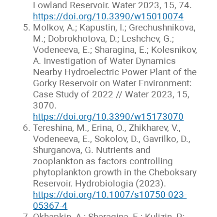
Lowland Reservoir. Water 2023, 15, 74.
https://doi.org/10.3390/w15010074
Molkov, A.; Kapustin, I.; Grechushnikova,
M.; Dobrokhotova, D.; Leshchev, G.;
Vodeneeva, E.; Sharagina, E.; Kolesnikov,
A. Investigation of Water Dynamics
Nearby Hydroelectric Power Plant of the
Gorky Reservoir on Water Environment:
Case Study of 2022 // Water 2023, 15,
3070.
https://doi.org/10.3390/w15173070
Tereshina, M., Erina, O., Zhikharev, V.,
Vodeneeva, E., Sokolov, D., Gavrilko, D.,
Shurganova, G. Nutrients and
zooplankton as factors controlling
phytoplankton growth in the Cheboksary
Reservoir. Hydrobiologia (2023).
https://doi.org/10.1007/s10750-023-
05367-4
Okhapkin, A.; Sharagina, E.; Kulizin, P.;