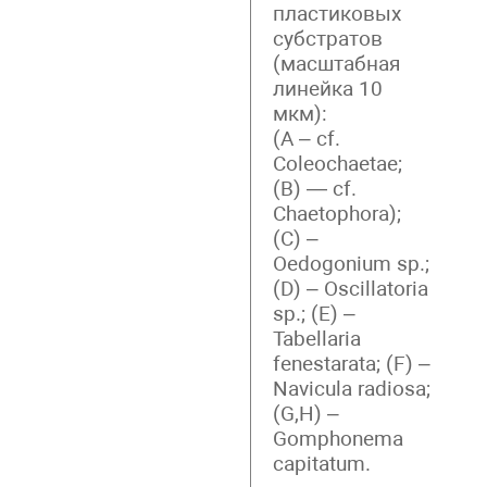
пластиковых
субстратов
(масштабная
линейка 10
мкм):
(А – cf.
Coleochaetae;
(B) — сf.
Chaetophora);
(С) –
Oedogonium sp.;
(D) – Oscillatoria
sp.; (Е) –
Tabellaria
fenestarata; (F) –
Navicula radiosa;
(G,H) –
Gomphonema
capitatum.