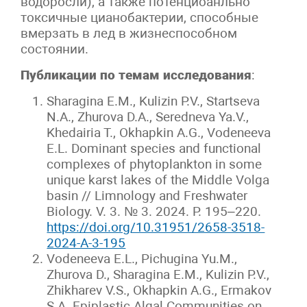
водоросли), а также потенциоанльно
токсичные цианобактерии, способные
вмерзать в лед в жизнеспособном
состоянии.
Публикации по темам исследования
:
Sharagina E.M., Kulizin P.V., Startseva
N.A., Zhurova D.A., Seredneva Ya.V.,
Khedairia T., Okhapkin A.G., Vodeneeva
E.L. Dominant species and functional
complexes of phytoplankton in some
unique karst lakes of the Middle Volga
basin // Limnology and Freshwater
Biology. V. 3. № 3. 2024. P. 195–220.
https://doi.org/10.31951/2658-3518-
2024-A-3-195
Vodeneeva E.L., Pichugina Yu.M.,
Zhurova D., Sharagina E.M., Kulizin P.V.,
Zhikharev V.S., Okhapkin A.G., Ermakov
S.A. Epiplastic Algal Communities on