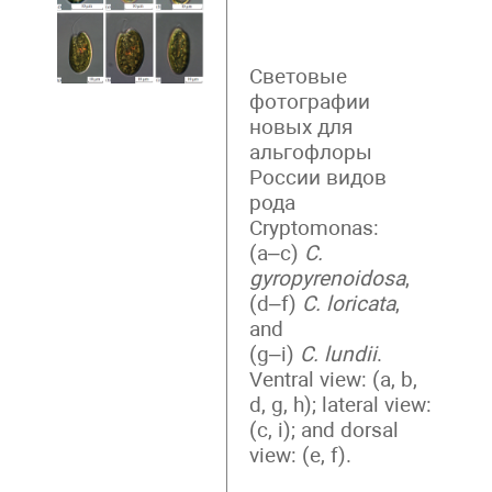
Световые
фотографии
новых для
альгофлоры
России видов
рода
Cryptomonas:
(a–c)
C.
gyropyrenoidosa
,
(d–f)
C. loricata
,
and
(g–i)
C. lundii
.
Ventral view: (a, b,
d, g, h); lateral view:
(c, i); and dorsal
view: (e, f).