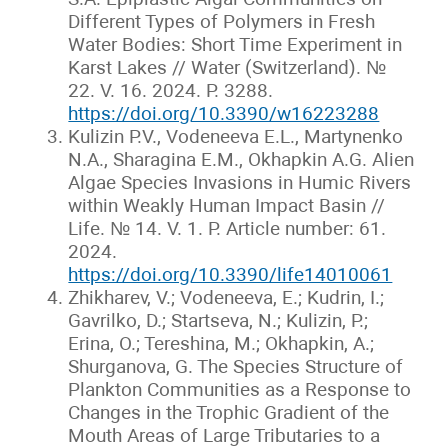
Different Types of Polymers in Fresh
Water Bodies: Short Time Experiment in
Karst Lakes // Water (Switzerland). №
22. V. 16. 2024. P. 3288.
https://doi.org/10.3390/w16223288
Kulizin P.V., Vodeneeva E.L., Martynenko
N.A., Sharagina E.M., Okhapkin A.G. Alien
Algae Species Invasions in Humic Rivers
within Weakly Human Impact Basin //
Life. № 14. V. 1. P. Article number: 61.
2024.
https://doi.org/10.3390/life14010061
Zhikharev, V.; Vodeneeva, E.; Kudrin, I.;
Gavrilko, D.; Startseva, N.; Kulizin, P.;
Erina, O.; Tereshina, M.; Okhapkin, A.;
Shurganova, G. The Species Structure of
Plankton Communities as a Response to
Changes in the Trophic Gradient of the
Mouth Areas of Large Tributaries to a