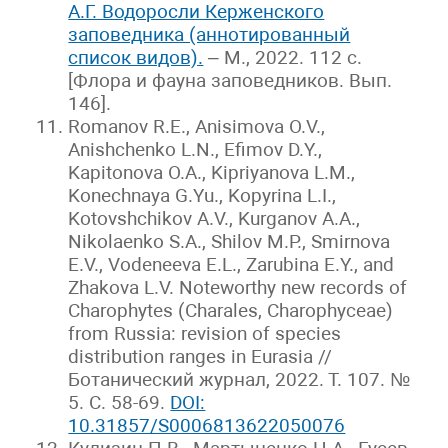
А.Г. Водоросли Керженского
заповедника (аннотированный
список видов).
– М., 2022. 112 с.
[Флора и фауна заповедников. Вып.
146].
Romanov R.E., Anisimova O.V.,
Anishchenko L.N., Efimov D.Y.,
Kapitonova O.A., Kipriyanova L.M.,
Konechnaya G.Yu., Kopyrina L.I.,
Kotovshchikov A.V., Kurganov A.A.,
Nikolaenko S.A., Shilov M.P., Smirnova
E.V., Vodeneeva E.L., Zarubina E.Y., and
Zhakova L.V. Noteworthy new records of
Charophytes (Charales, Charophyceae)
from Russia: revision of species
distribution ranges in Eurasia //
Ботанический журнал, 2022. Т. 107. №
5. С. 58-69.
DOI:
10.31857/S0006813622050076