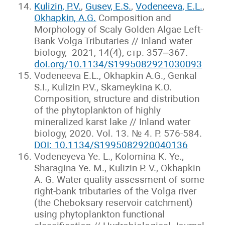
Kulizin, P.V.
,
Gusev, E.S.
,
Vodeneeva, E.L.
,
Okhapkin, A.G.
Composition and
Morphology of Scaly Golden Algae Left-
Bank Volga Tributaries // Inland water
biology, 2021, 14(4), стр. 357–367.
doi.org/10.1134/S1995082921030093
Vodeneeva E.L., Okhapkin A.G., Genkal
S.I., Kulizin P.V., Skameykina K.O.
Composition, structure and distribution
of the phytoplankton of highly
mineralized karst lake // Inland water
biology, 2020. Vol. 13. № 4. P. 576-584.
DOI: 10.1134/S1995082920040136
Vodeneyeva Ye. L., Kolomina K. Ye.,
Sharagina Ye. M., Kulizin P. V., Okhapkin
A. G. Water quality assessment of some
right-bank tributaries of the Volga river
(the Cheboksary reservoir catchment)
using phytoplankton functional