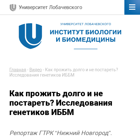
Университет Лобачевского
Главная
-
Видео
-
Как прожить долго и не постареть?
Исследования генетиков ИББМ
Как прожить долго и не
постареть? Исследования
генетиков ИББМ
Репортаж ГТРК “Нижний Новгород”.