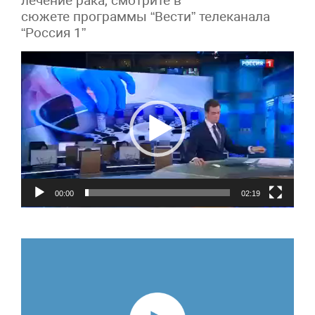
лечение рака, смотрите в
сюжете программы “Вести” телеканала
“Россия 1”
Видеоплеер
00:00
02:19