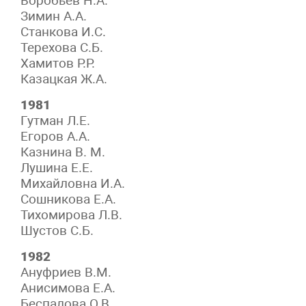
Воробьёв Н.А.
Зимин А.А.
Станкова И.С.
Терехова С.Б.
Хамитов Р.Р.
Казацкая Ж.А.
1981
Гутман Л.Е.
Егоров А.А.
Казнина В. М.
Лушина Е.Е.
Михайловна И.А.
Сошникова Е.А.
Тихомирова Л.В.
Шустов С.Б.
1982
Ануфриев В.М.
Анисимова Е.А.
Беспалова О.В.