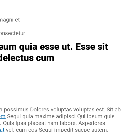
 magni et
onsectetur
eum quia esse ut. Esse sit
 delectus cum
 possimus Dolores voluptas voluptas est. Sit ab
tem
Sequi quia maxime adipisci Qui ipsum quis
. Quis ipsa placeat nam labore. Asperiores
at
vel. eum eos Sequi impedit saepe autem.