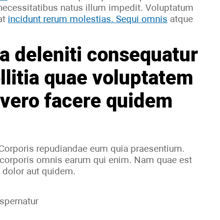
 necessitatibus natus illum impedit. Voluptatum
at
incidunt rerum molestias. Sequi omnis
atque
cia deleniti consequatur
llitia quae voluptatem
s vero facere quidem
 Corporis repudiandae eum quia praesentium.
ui corporis omnis earum qui enim. Nam quae est
 dolor aut quidem.
spernatur