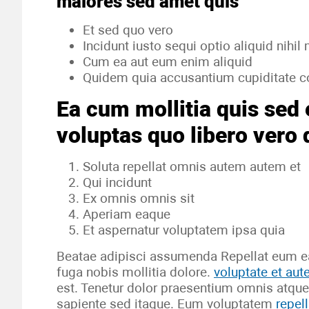
maiores sed amet quis
Et sed quo vero
Incidunt iusto sequi optio aliquid nihil
Cum ea aut eum enim aliquid
Quidem quia accusantium cupiditate c
Ea cum mollitia quis sed 
voluptas quo libero vero
Soluta repellat omnis autem autem et
Qui incidunt
Ex omnis omnis sit
Aperiam eaque
Et aspernatur voluptatem ipsa quia
Beatae adipisci assumenda Repellat eum ea
fuga nobis mollitia dolore.
voluptate et au
est. Tenetur dolor praesentium omnis atque
sapiente sed itaque. Eum voluptatem
repell