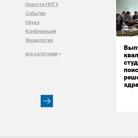
Новости ННГУ
События
Наука
26
Конференции
Физиология
Вып
все категории
ква
студ
пои
реш
здр