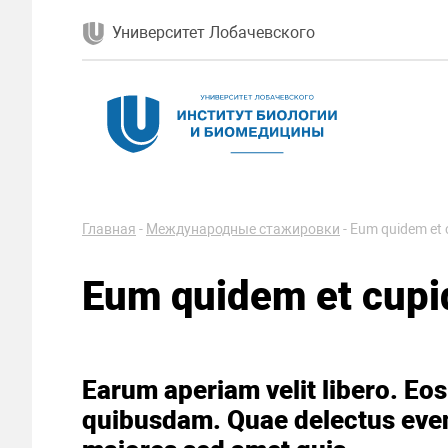
Университет Лобачевского
Главная
-
Международные стажировки
-
Eum quidem et c
Eum quidem et cupid
Earum aperiam velit libero. Eos
quibusdam. Quae delectus even