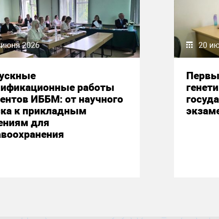
 июня 2026
20 и
ускные
Первы
лификационные работы
генет
ентов ИББМ: от научного
госуд
ска к прикладным
экзам
ениям для
авоохранения