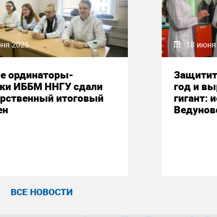
юня 2026
18 июня
е ординаторы-
Защитит
ики ИББМ ННГУ сдали
год и вы
арственный итоговый
гигант: 
ен
Ведунов
ВСЕ НОВОСТИ