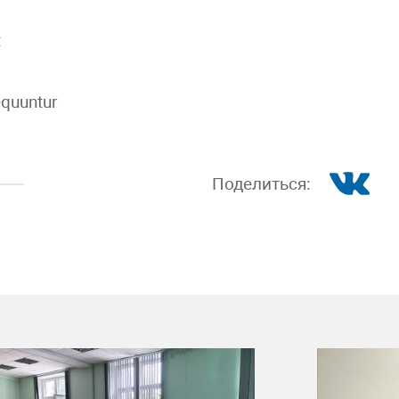
t
equuntur
Поделиться: