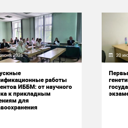
 июня 2026
20 и
ускные
Первы
лификационные работы
генет
ентов ИББМ: от научного
госуд
ска к прикладным
экзам
ениям для
авоохранения