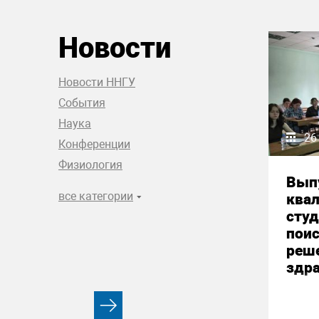
Новости
Новости ННГУ
События
Наука
26
Конференции
Физиология
Вып
все категории
ква
студ
пои
реш
здр