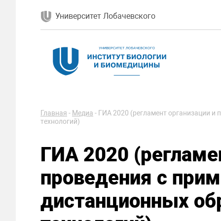
Университет Лобачевского
Главная
-
Медиа
-
ГИА 2020 (регламент организации и
технологий)
ГИА 2020 (регламе
проведения с при
дистанционных об