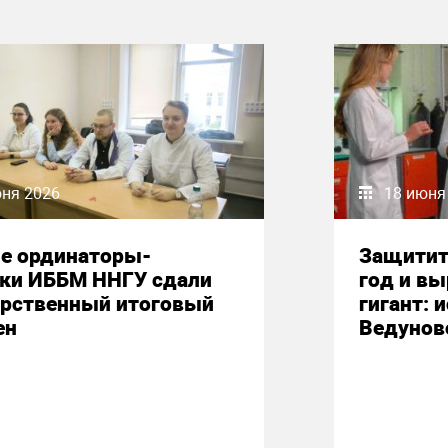
юня 2026
18 июня
е ординаторы-
Защитит
ики ИББМ ННГУ сдали
год и вы
арственный итоговый
гигант: 
ен
Ведунов