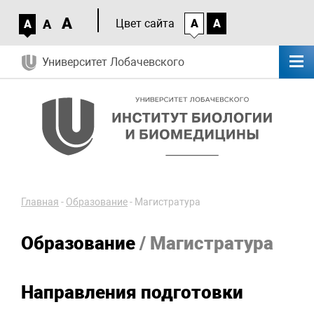
A
A
Цвет сайта
A
A
A
Университет Лобачевского
Главная
-
Образование
-
Магистратура
Образование
/ Магистратура
Направления подготовки