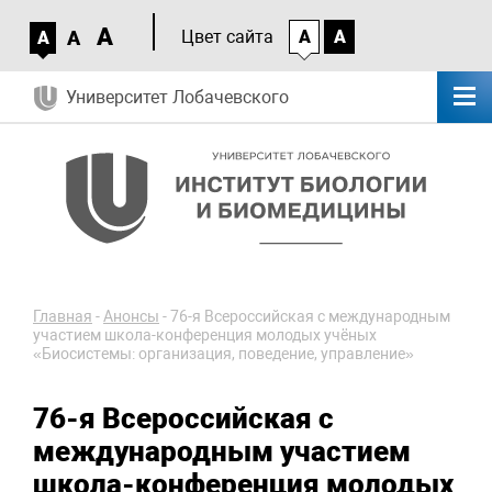
A
A
Цвет сайта
A
A
A
Университет Лобачевского
Главная
-
Анонсы
-
76-я Всероссийская с международным
участием школа-конференция молодых учёных
«Биосистемы: организация, поведение, управление»
76-я Всероссийская с
международным участием
школа-конференция молодых